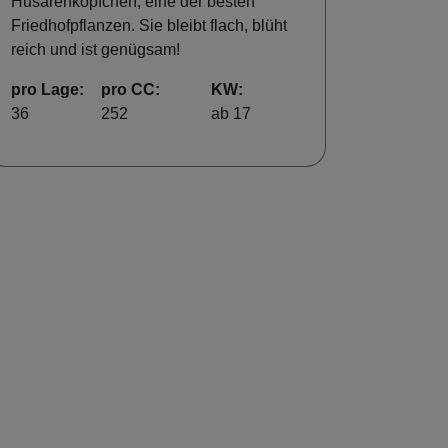
Husarenköpfchen, eine der besten
Friedhofpflanzen. Sie bleibt flach, blüht
reich und ist genügsam!
pro Lage:
pro CC:
KW:
36
252
ab 17