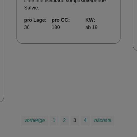
Eine intensivblaue kompaktbleibende
Salvie.
pro Lage:
pro CC:
KW:
36
180
ab 19
vorherige
1
2
3
4
nächste