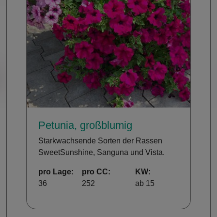
Petunia, großblumig
Starkwachsende Sorten der Rassen
SweetSunshine, Sanguna und Vista.
pro Lage:
pro CC:
KW:
36
252
ab 15